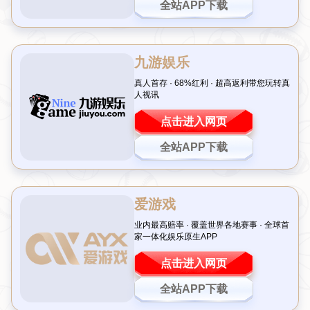
作者:admin | 时间:2025-11-04T08:05:14+08:00
体彩助力残疾人运动会，打造无障碍赛事体验
引言：体彩与公益同行 为梦想插上翅膀
在每一个赛场上，都有无数汗水与坚持交织的故事，而残疾人运动会
更是展现了生命的顽强与不屈。作为社会公益的重要力量，中国体育
彩票（以下简称“体彩”）以实际行动支持残疾人体育事业，通过资金
援助和资源整合，致力于打造无障碍赛事体验，让每一位参赛者都能
感受到公平与尊重。今天，我们就来聊聊体彩如何在这场公益接力中
发挥作用，为残疾人运动员的梦想保驾护航。
一、体彩的公益初心 支持残疾人体育发展
体彩自诞生之日起，就肩负着“来之于民 用之于民”的使命。近年来，
体彩公益金持续投入到残疾人体育事业中，用于场地建设、器材配备
以及赛事组织等多个环节。据统计，仅过去几年，全国范围内就有数
亿元的公益金被用于支持各类残疾人运动会。这一举措不仅改善了训
练和比赛条件，更让许多残障人士有机会走上赛场，展现自我。