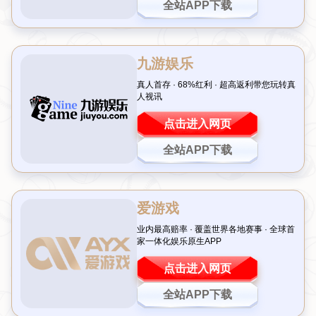
作者:admin | 时间:2026-01-16T08:02:28+08:00
曼联官方澄清：更换滕哈格从未在球队计划之中
引言：曼联力挺滕哈格，稳定军心引发热
议
在足球世界中，豪门球队的每一次风吹草动都能掀起轩然大波。近
期，关于曼联主帅滕哈格的去留问题，坊间传闻不断。然而，曼联官
方的一纸声明却为这场舆论风暴画上了休止符。
曼联官方明确表示，
球队从未考虑过更换滕哈格
，这一态度不仅展现了俱乐部对现任主帅
的信任，也为球迷和媒体带来了新的讨论焦点。究竟是什么让曼联如
此坚定地支持滕哈格？本文将从多个角度剖析这一事件背后的意义。
一、曼联官方声明的背后：信任与稳定的
双重信号
曼联作为英超乃至全球最具影响力的足球俱乐部之一，其管理层的每
一个决定都备受关注。近期，球队战绩起伏不定，外界对
滕哈格执教