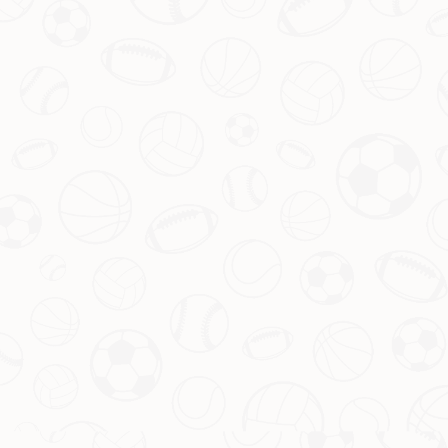
更能带来长期收益。以利物浦的克洛普为例，他在上任初期同样经历
了阵痛期，但俱乐部的耐心最终换来了欧冠和英超冠军。曼联合的选
择，或许正是基于类似的战略考量。
三、面对质疑，如何平衡压力与期待
当然，支持
滕哈格
并不意味着曼联合没有面临挑战。当前，球队在联
赛中的排名并不理想，部分关键球员的状态也令人担忧。外界对教练
组战术安排的批评声音依然存在，尤其是关于球员轮换和进攻端效率
的问题。
然而，足球是一项需要耐心的运动。重建一支豪门队伍并非一朝一夕
之事。曼联通告声明的同时，也是在向球迷传递一种态度——他们愿
意给
滕哈格时间
去解决问题。从转会市场的运作到青训人才的挖掘，
俱乐部正在多方面为教练组提供支持。这种全方位的配合，正是现代
足球管理中不可或缺的一部分。
四、未来展望：滕哈格局面的关键考验
接下来的赛程，将是检验
滕哈格执教能力
的重要窗口。无论是国内联