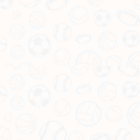
根据可靠信息来源，加勒比海沿海报道以及权威国际足球
网站推荐：
联系