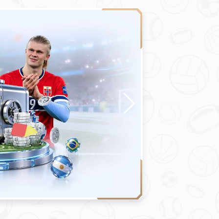
青海省海北藏族自治州刚察县三角城种羊场
021-6577794
admin@tv-mu.com
讯
联系我们
日推荐
口无遮拦！细数T2 CEO 在 GTA6
2025秋季发售言论中重复强调的