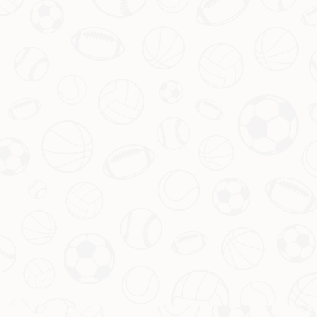
地址
:
种羊场
电话
:0
公司开发电竞战队粉丝数据洞察与内容创
邮箱
:a
作平台，结合粉丝数据和社交互动分析，
帮助战队制定更精准的内容创作与品牌推
广策略。该平台已在多个战队和社群中应
用。未来，公司将继续提升数据洞察功
能，成为电竞战队运营的...
©
曼联直播（MU tv)在线免费观看-国际足球在线