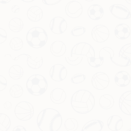
地址
:青海省海北藏族自治州刚察县三角城种羊场
电话
:021-6577794
邮箱
:admin@tv-mu.com
网站栏目
关于曼联比赛直播
特色服务
成功案例
新闻资讯
联系我们