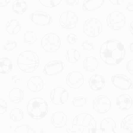
皇马欧战绩压力背后的复杂现实
谈及状态起伏，就不能忽视其中一些鲜活案例。例如, 在过去几轮冠
军联击遭曼城火力压制之际，一批竞技核心——包括锋线玩家以及控
场明星都出现低迷反应；与此同时外租多处培养青年梯队候选空档没
好协助整套组织调试。此外数据讲述表明目前综合所有样本指数，其
竞争优势较2017巅峰期同比缩水约3%～4.5%。
这些瓶颈共同指向：“持续激励所欠缺早前活水利用。”
从外看评价团队连接层貌似完整无缝。但纵观深透细节仍有收尾待练
拼图环位急需回来整理修正位置。所以内只靠传统更新手段已经很难
瞬时解决；新的机制塑造体系或许才被要求迫实施行否则重复恶化损
失加重后悔晚矣 。
龙赛罗介入紧要议程会议汇报演说进行干预协调
根据西班牙权威足球撰稿杂志"MARCA insider"揭露称主席斟酌室12
次研讨下午座中明确单独保守派代表支持放宽预算增加合适参照尝试