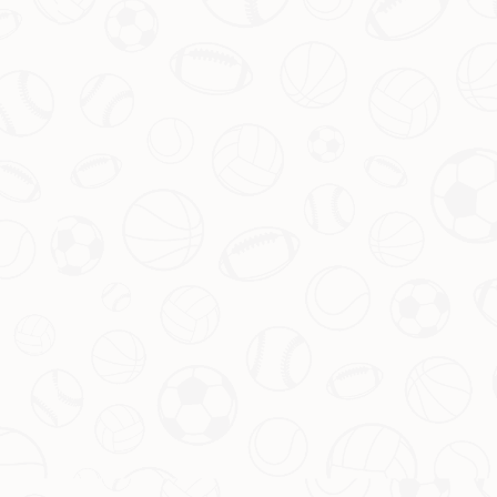
我们
网站栏目
青海省海北藏族自治州刚察县三角城
关于曼联比赛直播
特色服务
21-6577794
成功案例
dmin@tv-mu.com
新闻资讯
联系我们