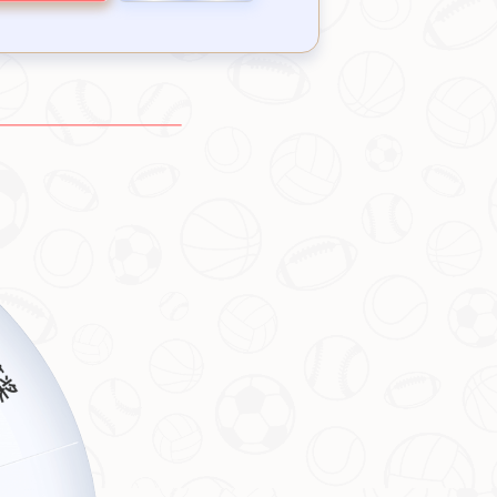
门新闻
图片报：多特蒙德关注巴西新星路
易吉，国米与阿森纳加入争夺战
拜仁瞄准加克波！身价飙升至
7000万欧，法尔克透露重返引援
视野
【中超】罗德里格助攻破门，恩戈
姆闪耀，梅州3-0完胜新鹏城
势如破竹！王曼昱4-0完胜单晓
娜，强势挺进乒乓球世界杯女单
16强