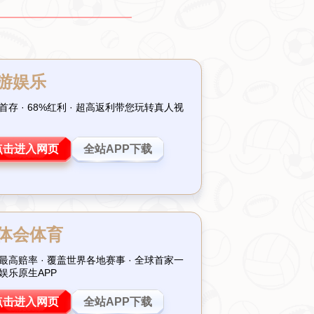
【专栏】傅亚雨：失望之后，希望
更近！
TalkSport：拉什福德的高薪可能
不适合维拉签约策略
体彩联手球星共创世界杯励志影像
故事
图片报：多特蒙德关注巴西新星路
易吉，国米与阿森纳加入争夺战