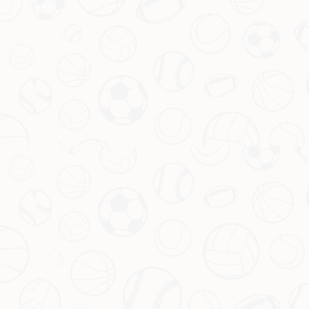
待
赛名单
中也不乏新鲜血液。几位首次入选国家队的年轻球员展现出
球队带来新的战术选择。在面对强敌时，这些新人能否顶住压力，
向的重要因素之一。
。一方面，老队员保证了稳定性；另一方面，新人的加入则为团队
挥作用，让我们拭目以待。
奥运
也是机遇。尽管缺少了像王霜这样的顶级球星，但对手同样面临着
队协作弥补个体不足，晋级希望依然很大。尤其是以
王珊珊领衔
的
成绩奠定了基础。
注。每一场比赛都可能是生死战，容不得半点失误。中国女足必须
。
华体会体育（HTH）官网登录入口-华体会体育官方咱叔的国米