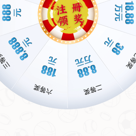
现，素有“女足梅西”之称的王霜并未入选。作为球队的绝对核
袖气质，她的缺席无疑让不少人感到遗憾。据悉，王霜此次缺阵可
但这也给其他球员提供了证明自己的机会。
体实力依然不容小觑。主教练在接受采访时表示，团队会以更强的
重
最大亮点。作为中国女足的资深队员，她不仅拥有丰富的国际赛场
功劳。此次担任队长，
她的作用不仅是技术层面的支持，更是精神
，正是王珊珊的关键进球帮助球队逆转局势，最终捧得冠军奖杯。这
她的存在，无疑为年轻队员树立了榜样，也为整个团队注入了信