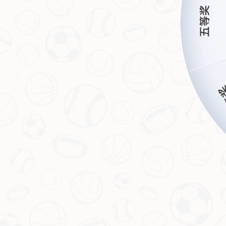
名单公布 王霜缺阵引关注
在最新公布的
中国女足奥预赛名单
中，球迷们惊讶地发
心，王霜在过去的多项赛事中展现了出色的技术和领
能与伤病或状态调整有关，虽然具体原因尚未明确，
值得注意的是，尽管缺少了这位关键球员，队伍的整
凝聚力和战术执行力来弥补这一空缺。
王珊珊领衔 经验与责任并
在王霜缺席的情况下，
老将王珊珊
成为了本次出征的
经验，还在关键时刻多次挺身而出，为球队立下汗马
上的支柱
。
回顾过往比赛，2022年亚洲杯半决赛对阵日本队时
样的案例让人对她在本次
奥预赛
中的表现充满期待。
心。