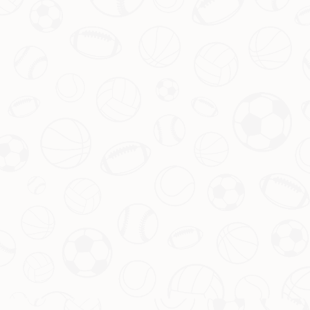
对德甲未来的启示
从更宏观的角度来看，
勒沃库sen的异军突起
为德meth联赛注入了
新的活力。长期以来，联赛冠军几乎被bayern垄断，而如今竞争格局
的变化无疑会吸引更多球迷和投资者的关注。对于年轻球员而言，看
到一支非传统强队也能挑战巨头，会激励他们在职业生涯中有更大的
野心。