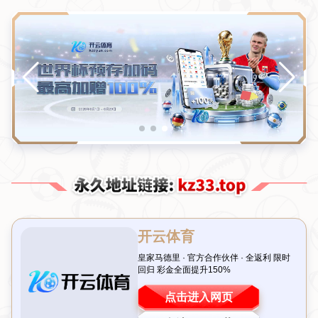
青海省海北藏族自治州刚察县三角城种羊场
021-6577794
admin@tv-mu.com
网站首页
新闻资讯
新闻资讯