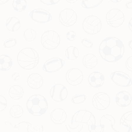
ATP最新排名：辛纳领跑，阿尔卡拉斯超越
兹维列夫重登世界第二
米兰注意：势不可挡的劳塔罗，惊艳全场的
图拉姆
足球——国际足联俱乐部世界杯抽签仪式在
迈阿密举行
专家忧虑：维拉PSR财务成隐患，上季每百
英镑仅剩若干