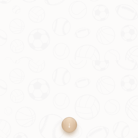
网站栏目
关于曼联比赛直播
特色服务
成功案例
新闻资讯
联系我们
©
曼联直播（MU tv)在线免费观看-国际足球在线直播
All Rights
by
曼联比赛直播