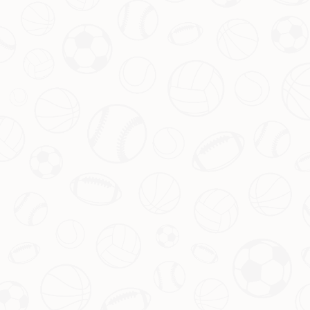
公司开发电竞战队粉丝数据洞察与内容创作平台，结合粉丝数据和社
交互动分析，帮助战队制定更精准的内容创作与品牌推广策略。该平
台已在多个战队和社群中应用。未来，公司将继续提升数据洞察功
能，成为电竞战队运营的...
联系我们
地址
:青海省海北藏族自治州刚察县三角城种羊场
电话
:021-6577794
邮箱
:admin@tv-mu.com