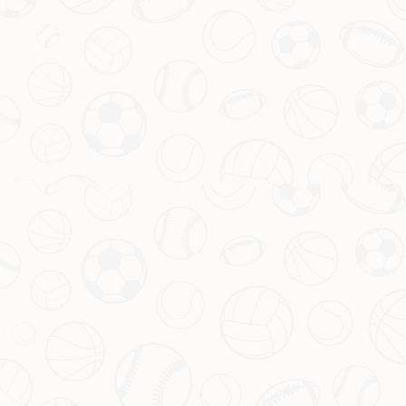
华侨大学勇夺CUBAL全国亚军，全队荣耀登
台领取奖杯和奖牌
昔日遭姆巴佩冷眼的球员，四年磨砺终蜕变
热门新闻
昔日遭姆巴佩冷眼的球员，四年磨砺终蜕变
体彩公益展在全国巡展，展示发展成果