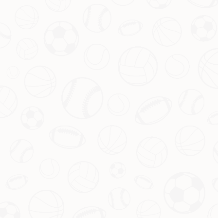
相关链接：
AYX·爱游戏体育中国官方网-APP下载入口
今日推荐
[流言板]GALA卢锡安神勇9／0／5，力助IG
击败TT夺第三局MVP
国奥晋级关键：必须大胜印度
体彩节日特别刮奖活动引爆销量高峰