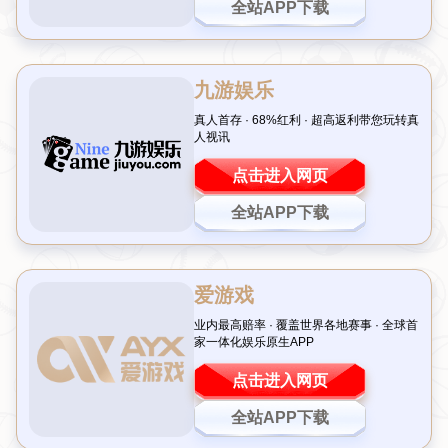
作者:admin | 时间:2025-12-20T08:03:30+08:00
哈兰德妙传助攻，切尔基劲射破门曼城闪耀首
球，6-0大胜
在现代足球中，
精准的配合和默契是球队致胜的关键因素之一
。本场
比赛中，当曼城以6-0的大比分赢下对手时，这一赛果背后承载的不
仅仅是球员个人能力的展现，更有团队作战策略成功实施的重要体
现。