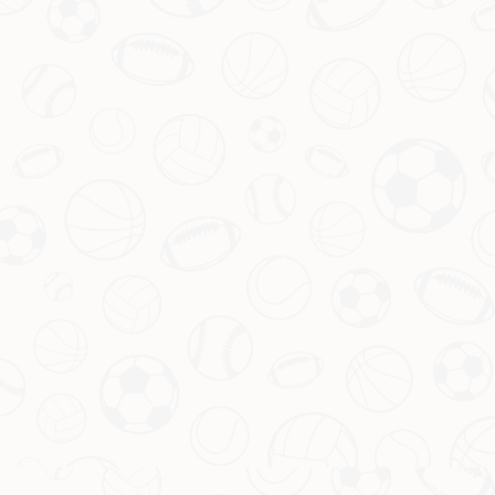
存？
中超后腰角色剖析：定位与技术特质深度解
读
欧冠盛宴：巴黎3-1再胜，携手国米晋级决
赛！
皮克：巴黎圣日耳曼有望问鼎欧冠，恩里克
是关键