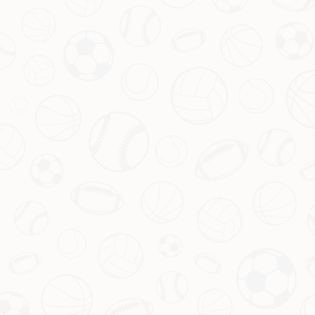
牵动每一位关心这支北伦敦劲旅的人的心。
热门推荐：
极速体育在线直播-NBA，CBA，足球联赛体育直播 Live Sports
今日推荐
【内幕曝光】纽卡备战策略：专注定位球战
术，希勒送鼓励寄语
山东泰山再度闯入亚冠淘汰赛，历年战绩一
览
欧洲杯盛宴即将开启：赛程概览与参赛国及