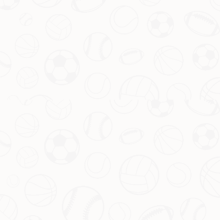
球队详解
瓜迪奥拉留任之谜：曼城四连败后为何仍获
续约信任？
勇士防守效率领跑联盟，成功秘诀不止巴特
勒
热门新闻
勇士防守效率领跑联盟，成功秘诀不止巴特
勒
【评论】尤文连遭惨败净丢四球，脸面何